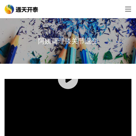
阿姨调理膝关节退变
00:00 / 01:03
上一个：
大姐调理腰椎间盘突出
下一个：
十年膝关节病变调理
相关案例