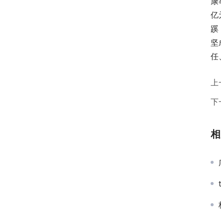
康
亿
蹊
坚
任
上
下
相