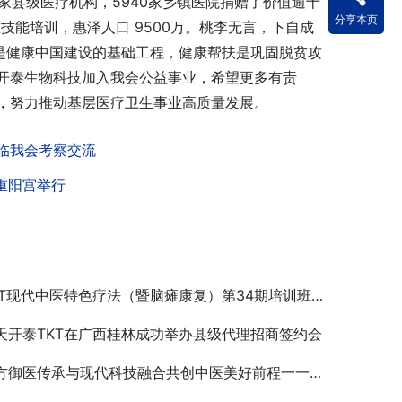
家县级医疗机构，5940家乡镇医院捐赠了价值逾十
分享本页
业技能培训，惠泽人口 9500万。桃李无言，下自成
是健康中国建设的基础工程，健康帮扶是巩固脱贫攻
开泰生物科技加入我会公益事业，希望更多有责
，努力推动基层医疗卫生事业高质量发展。
临我会考察交流
重阳宫举行
KT现代中医特色疗法（暨脑瘫康复）第34期培训班的通知
天开泰TKT在广西桂林成功举办县级代理招商签约会
御医传承与现代科技融合共创中医美好前程一一TKT现代中医设备技术落户北京大卫中医医院成佳话