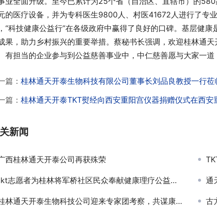
事业全面升级。至今已累计为25个省（自治区、直辖市）的580
元的医疗设备，并为专科医生9800人、村医41672人进行了专
，“科技健康公益行”在各级政府中赢得了良好的口碑。基层健康
成果，助力乡村振兴的重要举措。蔡秘书长强调，欢迎桂林通天
、有担当的企业参与到公益慈善事业中，中仁慈善愿与大家一道
一篇：
桂林通天开泰生物科技有限公司董事长刘品良教授一行莅
一篇：
桂林通天开泰TKT熨经向西安重阳宫仪器捐赠仪式在西安
关新闻
广西桂林通天开泰公司再获殊荣
T
tkt志愿者为桂林将军桥社区民众奉献健康理疗公益活动
通
桂林通天开泰生物科技公司迎来专家团考察，共谋康养事业发展
古方