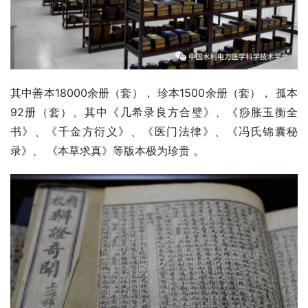
其中善本18000余册（套）， 珍本1500余册（套）， 孤本
92册（套）。其中《几希录良方合璧》、《痧胀玉衡全
书》、《千金方衍义》、《医门法律》、《冯氏锦囊秘
录》、 《本草求真》等版本极为珍贵 。