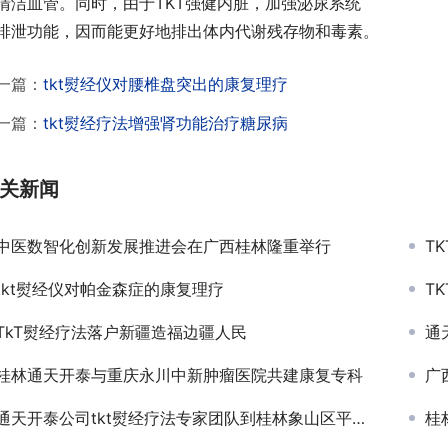
清洁血管。同时，由于TKT强健内脏，加强泌尿系统
排泄功能，因而能更好地排出体内代谢残存物和毒素。
一篇：
tkt熨经仪对腰椎盘突出的康复理疗
一篇：
tkt熨经疗法增强肾功能治疗糖尿病
关新闻
中医数智化创新发展推进会在广西桂林隆重举行
T
tkt熨经仪对帕金森症的康复理疗
T
TkT熨经疗法落户新疆造福边疆人民
通
桂林通天开泰与重庆永川中新肿瘤医院共建康复专科
广
通天开泰公司tkt熨经疗法专家团队到桂林象山区平山社区开展健康活动
桂