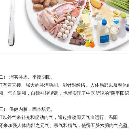
二） 泻实补虚、平衡阴阳。
KT有着直接、强大的补泻功能。能针对经络、人体局部以及整
和、气血调和，自律神经谐调，也就实现了中医所说的“阴平阳泌
三） 保健内脏，固本培元。
KT以外气来补充和促动内气，通过推动周天气血运行、温阳
肾来加强人体内部之元气、宗气和精气，使得五脏六腑内气充盈