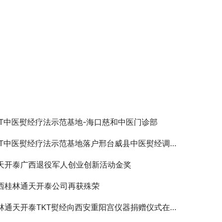
KT中医熨经疗法示范基地-海口慈和中医门诊部
KT中医熨经疗法示范基地落户邢台威县中医熨经调理中心
天开泰广西退役军人创业创新活动金奖
西桂林通天开泰公司再获殊荣
林通天开泰TKT熨经向西安重阳宫仪器捐赠仪式在西安重阳宫举行