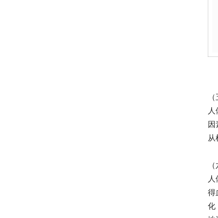
（
人
因
从
（
人
得
化