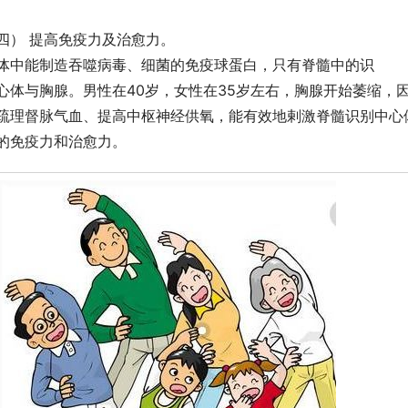
四） 提高免疫力及治愈力。
体中能制造吞噬病毒、细菌的免疫球蛋白，只有脊髓中的识
心体与胸腺。男性在40岁，女性在35岁左右，胸腺开始萎缩，
疏理督脉气血、提高中枢神经供氧，能有效地剌激脊髓识别中心
的免疫力和治愈力。