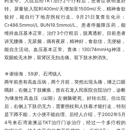
药至今。入院后经TKT治疗2个疗程后，患者症状明显好
转。尿量较入院时400ml/天增加至1500ml/天，精神食欲
较好，能自行下地弃拐杖行走。9月21日复查生化示：
Cr486.5mmol/L BUN19.5mmol/L。患者停服降压药，能
维持血压基本正常。治疗3个疗程后，脱离透析。目前患者
诉无腰痛，无尿频，偶有夜尿，精神好，食欲佳，无便秘，
能自主活动。血压基本正常。查体：130/74mmHg神清，
双眼睑无水肿，双肾区无扣击痛。双下肢水肿消失。
☆谢徐海，59岁。石湾镇人
两年前患有高血压病，两个月前，突然出现头痛，继之口眼
喁斜，右侧上下肢瘫痪，曾在石龙人民医院住院治疗，诊断
为继发性高血压（Ш期）左侧脑硬死。好转出院。但出院
后，右侧上下肢仍无力，需要拐杖和人扶着才能行走，特别
是下蹲不能，大小便不能自理。后经人介绍，于2002年5月
4号来石湾港澳运TKT治疗门诊治疗，经过一个多疗程的