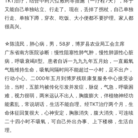
TKT治疗，结合中药穴位敷药等措施（一疗程7天），终于
又能自己单独站立、行走了。现在，丢掉了拐杖，自己单独
行走、单独下蹲，穿衣、吃饭、大小便都不要护理。家人都
很高兴。
☆陈流民，肺心病，男，58岁，博罗县农业局工会主席
广东省南方医院诊断：慢性阻塞性肺气肿，慢性肺源性心脏
病，呼吸衰竭Ⅱ型。患者自诉一九九九年五月始，一直戴氧
气瓶维持生命，吸氧间隔时间不能超过一小时，足不出户，
行动小心。二000年五月到博罗残联康复服务中心接受诊
治，当时，五脏均被传化引发并发症，脉促，气急，呼吸困
难，视力很弱，两米远认不出人，胸腹膨大，伴植物神经功
能紊乱，常说胡话，生活不能自理。经TKT治疗两个月，生
命体征回复很大，心神安定，胸胀消失，腹大消失，可连续
二十四小时不吸氧，可自己外出办事、上下楼梯，生活自
理。