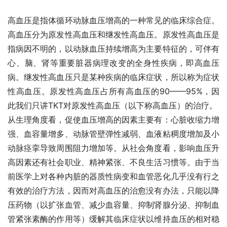
高血压是指体循环动脉血压增高的一种常见的临床综合症。
高血压分为原发性高血压和继发性高血压。原发性高血压是
指病因不明的，以动脉血压持续增高为主要特征的，可伴有
心、脑、肾等重要脏器病理改变的全身性疾病，即高血压
病。继发性高血压只是某种疾病的临床症状，所以称为症状
性高血压。原发性高血压占所有高血压的90——95%，因
此我们只讲TKT对原发性高血压（以下称高血压）的治疗。
从生理角度看，促使血压增高的因素主要有：心脏收缩力增
强、血容量增多、动脉管壁弹性减弱、血液粘稠度增加及小
动脉痉挛导致周围阻力增加等。从社会角度看，影响血压升
高因素还有社会职业、精神紧张、不良生活习惯等。由于当
前医学上对各种内脏的器质性病变和血管恶化几乎没有行之
有效的治疗方法，因而对高血压的治愈没有办法，只能以降
压药物（以扩张血管、减少血容量、抑制肾腺分泌、抑制血
管紧张素酶的作用等）缓解其临床症状以维持血压的相对稳