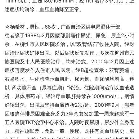
11mmol/L，血压180/106mmH，经TKT治疗3个月后，上
述症状均消除，血压血糖降至正常。
☆杨希林，男性，68岁，广西自治区供电局退休干部
患者缘于1998年2月因腰部剧痛伴尿频、尿急、尿血2小时
余，在柳州市人民医院求治，以“双肾结石”收住入院。经对
症治疗症状好转出院。以后症状反复发作，多次在柳州市民
族医院及市人民医院治疗，均未治愈。2000年12月因上述
症状再度发作入住市人民医院，经B超检查示：双肾萎缩，
右肾积水。生化检查示血肌肝、尿素氮、血尿酸均增高，遂
以“肾功能不全（尿毒症期）”论治。住院期间治疗以血液透
析，具体用药详，经治疗血肌肝持续在1000umol/L，病情
好转出院。出院后坚持血液透析2次/周。2001年9月，患者
因腰痛伴排尿困难全身乏力3年余复发加重一周来解放军一
五八医院TKT治疗中心求治。入院时夜尿频，尿少伴全身无
力，精神睡眠差，食欲一般，便秘。既往有高血压病史，服