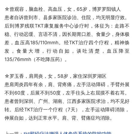
☆曾观容，脑血栓、高血压，女，65岁，博罗罗阳镇人
患者自诉曾到市、县多家医院诊治、住院，均无明显疗效。
后到博罗残联TKT康复服务中心诊疗时，体征为：走路不
稳、行动迟缓、言语不清，因长期胃口差、食量少，身体极
差，血压高185/110mmh。经TKT治疗四个疗程，精神焕
发，食量大增，行动自如，谈吐清楚，血压降至
135/76mmh（不吃降压药）。
☆罗玉香，肩周炎，女，58岁，家住深圳罗湖区
患肩周炎四年有余，肩、背疼痛，左手活动障碍，手臂外展
不到60度，后展不到50度，左手往头上右屈摸不着右耳。
患者曾到深圳、广州、湖南、江西多家医院求治，均不见好
转。后经TKT治疗一个疗程（7天），左手运动障碍消除，
伸展自如，达到正常水平。肩、背、臂痛症均消除。
上一篇：
tkt熨经疗法增强人体免疫系统的防护功能