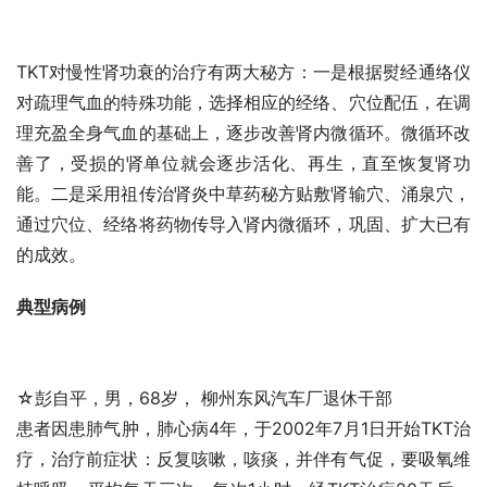
TKT对慢性肾功衰的治疗有两大秘方：一是根据熨经通络仪
对疏理气血的特殊功能，选择相应的经络、穴位配伍，在调
理充盈全身气血的基础上，逐步改善肾内微循环。微循环改
善了，受损的肾单位就会逐步活化、再生，直至恢复肾功
能。二是采用祖传治肾炎中草药秘方贴敷肾输穴、涌泉穴，
通过穴位、经络将药物传导入肾内微循环，巩固、扩大已有
的成效。
典型病例
☆彭自平，男，68岁， 柳州东风汽车厂退休干部
患者因患肺气肿，肺心病4年，于2002年7月1日开始TKT治
疗，治疗前症状：反复咳嗽，咳痰，并伴有气促，要吸氧维