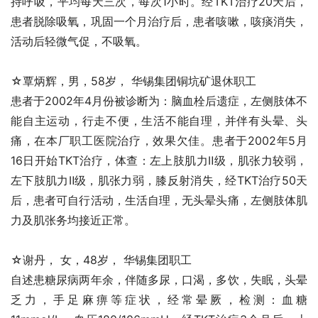
持呼吸，平均每天三次，每次1小时。经TKT治疗20天后，
患者脱除吸氧，巩固一个月治疗后，患者咳嗽，咳痰消失，
活动后轻微气促，不吸氧。
☆覃炳辉，男，58岁， 华锡集团铜坑矿退休职工
患者于2002年4月份被诊断为：脑血栓后遗症，左侧肢体不
能自主运动，行走不便，生活不能自理，并伴有头晕、头
痛，在本厂职工医院治疗，效果欠佳。患者于2002年5月
16日开始TKT治疗，体查：左上肢肌力Ⅱ级，肌张力较弱，
左下肢肌力Ⅱ级，肌张力弱，膝反射消失，经TKT治疗50天
后，患者可自行活动，生活自理，无头晕头痛，左侧肢体肌
力及肌张务均接近正常。
☆谢丹， 女，48岁， 华锡集团职工
自述患糖尿病两年余，伴随多尿，口渴，多饮，失眠，头晕
乏力，手足麻痹等症状，经常晕厥，检测：血糖