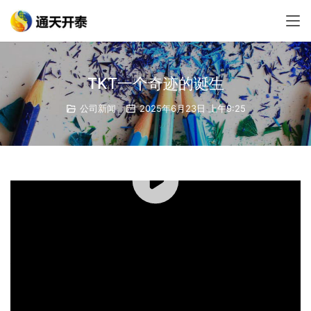
TKT一个奇迹的诞生
公司新闻
2025年6月23日 上午9:25
00:00 / 04:03
上一篇：
通天开泰创始人
下一篇：
一封来自甘孜州委州政府的感谢信
相关新闻
TKT熨经疗法与古老瑶医融合创新谋发展—瑶牯熨筋成为恭城特色康养新亮点