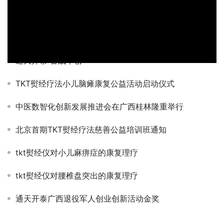
桂林首家康养酒店诞生——通天开泰与馨易健康携手升级帝凯丽呈华廷酒店
TKT熨经仪对慢性病理疗的康复机理
通天开泰 奋战军创
TKT熨经疗法小儿脑瘫康复公益活动启动仪式
中医数智化创新发展推进会在广西桂林隆重举行
北京首期TKT熨经疗法慈善公益培训班通知
tkt熨经仪对小儿麻痹症的康复理疗
tkt熨经仪对腰椎盘突出的康复理疗
通天开泰广西退役军人创业创新活动金奖