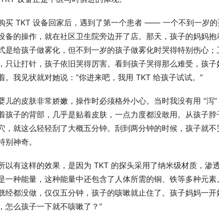
购买 TKT 设备回家后，遇到了第一个患者 —— 一个不到一
设备的操作，就在社区卫生院旁边开了店。那天，孩子的妈妈抱
式是给孩子做雾化，但不到一岁的孩子做雾化时哭得特别伤心；
，只让打针，孩子依旧哭得厉害。看到孩子哭得那么难受，孩子
着。我见状就对她说：“你进来吧，我用 TKT 给孩子试试。”​
婴儿的皮肤非常娇嫩，操作时必须格外小心。当时我没有用 “泻” 
着孩子的背部，几乎是贴着皮肤，一点力度都没敢用。从孩子脖
穴，就这么轻轻刮了大概五分钟。刮到两分钟的时候，孩子就不
特别神奇。​
所以有这样的效果，是因为 TKT 的探头采用了纳米级材质，渗
是一种能量，这种能量中还包含了人体所需的铜、铁等多种元素
胱经都没做，仅仅五分钟，孩子的咳嗽就止住了。孩子妈妈一开
，怎么孩子一下就不咳嗽了？”​