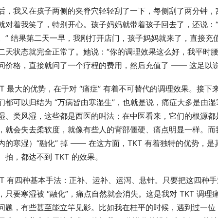
后，我又在孩子两侧的夹脊穴轻轻刮了一下，每侧刮了两分钟，
就对着我笑了，特别开心。孩子妈妈就带着孩子回去了，还说：
。” 结果第二天一早，我刚打开店门，孩子妈妈就来了，直接充
二天状态就完全正常了。她说：“你的调理效果这么好，我平时腰
问价格，直接就问了一个疗程的费用，然后充值了 —— 这足以说明
KT 最大的优势，在于对 “痛症” 有着不可替代的调理效果。
们都可以归结为 “万病皆由寒湿生”，也就是说，痛症大多是由
湿、类风湿，这些都是西医的叫法；在中医看来，它们的根源都
，就会失去柔软度，就像有些人的背部僵硬、痛点明显一样。而我
内的寒湿）“融化” 掉 —— 在这方面，TKT 有着独特的优势
、拍，都达不到 TKT 的效果。​
KT 有四种基本手法：正补、运补、运泻、悬针。只要把这四种
，只要寒湿被 “融化”，痛点自然就会消失。这是我对 TKT 
问题，有些甚至能立竿见影。比如我在桂平的时候，遇到过一位 