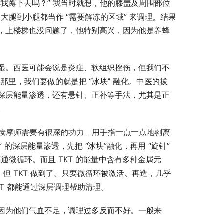
我蹲下去吗？” 我当时就想，他的膝盖及周围部位
的大腿到小腿都当作 “需要解冻的区域” 来调理。结果
，上楼梯也没问题了，他特别高兴，因为他是养蜂
湿。西医可能会说是炎症、软组织挫伤，但我们不
那里，我们要做的就是把 “冰块” 融化。中医的拔
 有深层能量渗透，还有悬针、正补等手法，尤其是正
​
，按摩师需要有很深的功力，用手指一点一点地剥离
的深层能量渗透，先把 “冰块”融化，再用 “旋针” 
打通微循环。而且 TKT 的能量中含有多种金属元
，但 TKT 做到了。只要微循环被激活、再造，几乎
 都能通过深层调理帮助清理。​
因为他们气血不足，调理过多反而不好。一般来