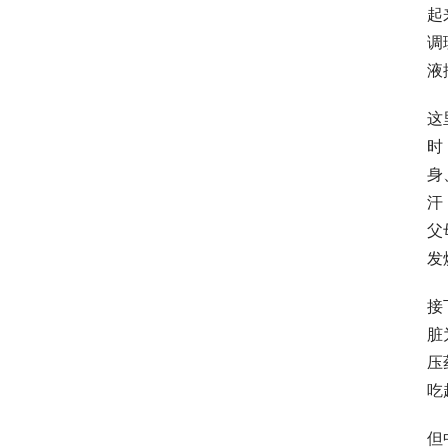
起
调
液
这
时
身
汗
父
发
接
脏
压
吃
但