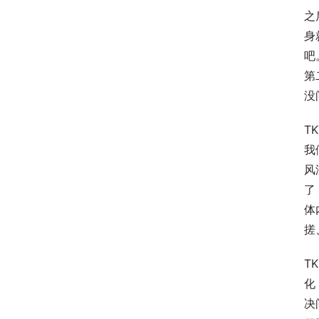
之
身
吧
第
没
T
我
风
了
体
搓
T
化
决