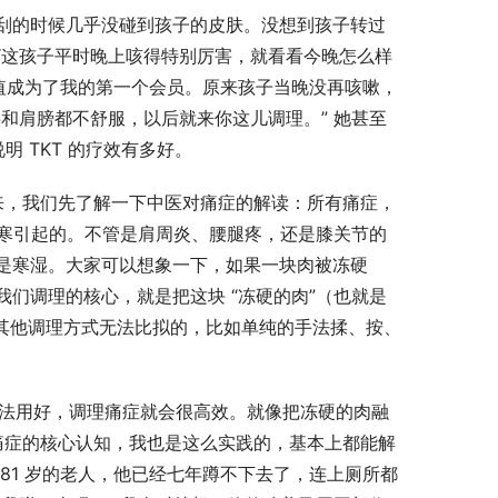
刮的时候几乎没碰到孩子的皮肤。没想到孩子转过
“这孩子平时晚上咳得特别厉害，就看看今晚怎么样
值成为了我的第一个会员。原来孩子当晚没再咳嗽，
和肩膀都不舒服，以后就来你这儿调理。” 她甚至
 TKT 的疗效有多好。​
接下来，我们先了解一下中医对痛症的解读：所有痛症，
湿寒引起的。不管是肩周炎、腰腿疼，还是膝关节的
是寒湿。大家可以想象一下，如果一块肉被冻硬
们调理的核心，就是把这块 “冻硬的肉”（也就是
，是其他调理方式无法比拟的，比如单纯的手法揉、按、
手法用好，调理痛症就会很高效。就像把冻硬的肉融
调理痛症的核心认知，我也是这么实践的，基本上都能解
81 岁的老人，他已经七年蹲不下去了，连上厕所都