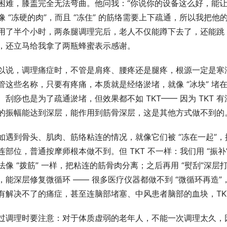
困难，膝盖完全无法弯曲。他问我：“你说你的设备这么好，能让
像 “冻硬的肉”，而且 “冻住” 的筋络需要上下疏通，所以我把他
用了半个小时，两条腿调理完后，老人不仅能蹲下去了，还能跳
，还立马给我拿了两瓶蜂蜜表示感谢。​
以说，调理痛症时，不管是肩疼、腰疼还是腿疼，根源一定是寒
管这些名称，只要有疼痛，本质就是经络淤堵，就像 “冰块” 堵在
、刮痧也是为了疏通淤堵，但效果都不如 TKT—— 因为 TKT
的振幅能达到深层，能作用到筋骨深层，这是其他方式做不到的。
如遇到骨头、肌肉、筋络粘连的情况，就像它们被 “冻在一起”
连部位，普通按摩师根本做不到。但 TKT 不一样：我们用 “振补” 
法像 “拨筋” 一样，把粘连的筋骨肉分离；之后再用 “熨刮”深层
，能深层修复微循环 —— 很多医疗仪器都做不到 “微循环再造”
有解决不了的痛症，甚至连脑部堵塞、中风患者脑部的血块，TKT
过调理时要注意：对于体质虚弱的老年人，不能一次调理太久，