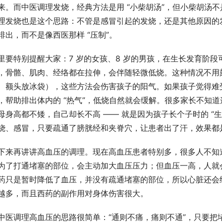
来。而中医调理发烧，经典方法是用 “小柴胡汤”，但小柴胡汤不是
理发烧也是这个思路：不管是感冒引起的发烧，还是其他原因的发
排出，而不是像西医那样 “压制”。​
里要特别提醒大家：7 岁的女孩、8 岁的男孩，在生长发育阶段
，骨骼、肌肉、经络都在拉伸，会伴随轻微低烧。这种情况不用
、额头放冰袋），这些方法会伤害孩子的阳气。如果孩子觉得难
，帮助排出体内的 “热气”，低烧自然就会缓解。很多家长不知
母身高都不矮，自己却长不高 —— 就是因为孩子长个子时的 “生长
烧、感冒，只要疏通了膀胱经和夹脊穴，让患者出了汗，效果都是
下来再讲讲高血压的调理。现在高血压患者特别多，很多人不知
为了打通堵塞的部位，会主动加大血压压力；但血压一高，人就会
药只是暂时降低了血压，并没有疏通堵塞的部位，所以心脏还会
越多，而且西药的副作用对身体伤害很大。​
中医调理高血压的思路很简单：“通则不痛，痛则不通”，只要把