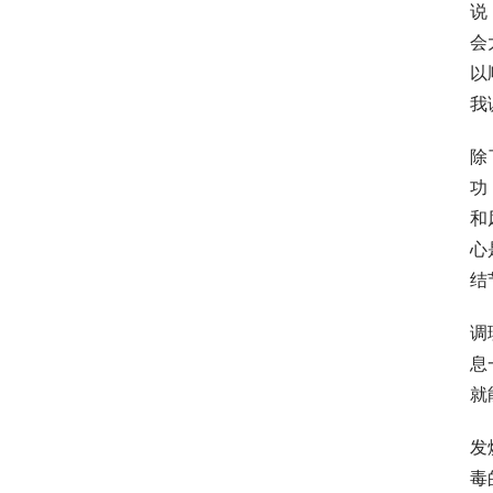
说
会
以
我
除
功
和
心
结
调
息
就
发
毒