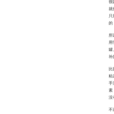
很
就
只
的
所
用
罐
补
比
粘
手
素
没
不