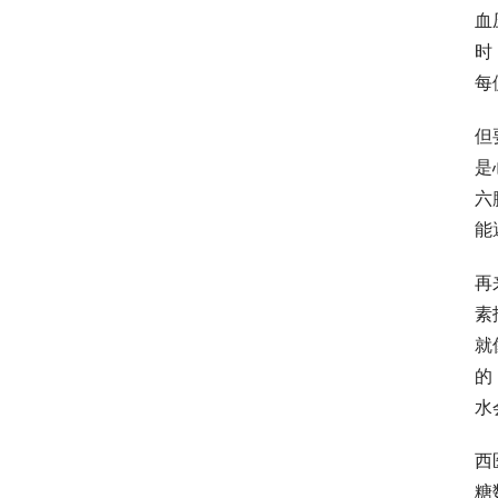
血
时
每
但
是
六
能
再
素
就
的
水
西
糖