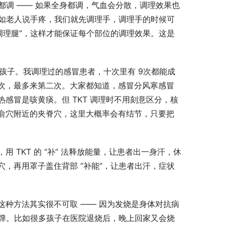
身都调 —— 如果全身都调，气血会分散，调理效果也
比如老人说手疼，我们就先调理手，调理手的时候可
调理腿”，这样才能保证每个部位的调理效果。这是
是孩子。我调理过的感冒患者，十次里有 9次都能成
次，最多来第二次。大家都知道，感冒分风寒感冒
感冒是咳黄痰。但 TKT 调理时不用刻意区分，核
在肾俞穴附近的夹脊穴，这里大概率会有结节，只要把
TKT 的 “补” 法释放能量，让患者出一身汗，休
，再用罩子盖住背部 “补能”，让患者出汗，症状
种方法其实很不可取 —— 因为发烧是身体对抗病
反弹。比如很多孩子在医院退烧后，晚上回家又会烧