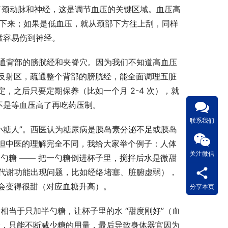
侧有颈动脉和神经，这是调节血压的关键区域。血压高
能降下来；如果是低血压，就从颈部下方往上刮，同样
猛容易伤到神经。​
疏通背部的膀胱经和夹脊穴。因为我们不知道高血压
反射区，疏通整个背部的膀胱经，能全面调理五脏
，之后只要定期保养（比如一个月 2-4 次），就
不是等血压高了再吃药压制。​
联系我们
小糖人”。西医认为糖尿病是胰岛素分泌不足或胰岛
但中医的理解完全不同，我给大家举个例子：人体
关注微信
一勺糖 —— 把一勺糖倒进杯子里，搅拌后水是微甜
的代谢功能出现问题，比如经络堵塞、脏腑虚弱），
会变得很甜（对应血糖升高）。​
分享本页
，相当于只加半勺糖，让杯子里的水 “甜度刚好”（血
续漏，只能不断减少糖的用量，最后导致身体器官因为