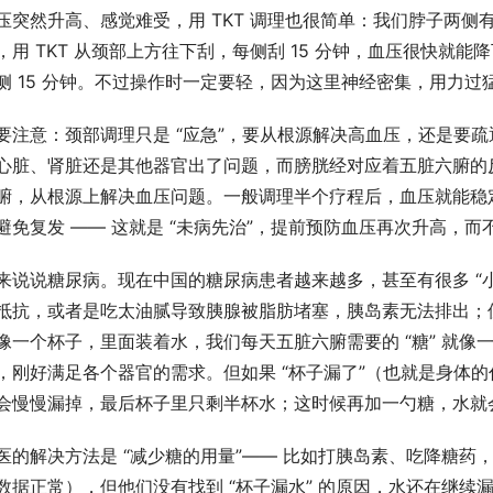
压突然升高、感觉难受，用 TKT 调理也很简单：我们脖子两
，用 TKT 从颈部上方往下刮，每侧刮 15 分钟，血压很快就
侧 15 分钟。不过操作时一定要轻，因为这里神经密集，用力过
要注意：颈部调理只是 “应急”，要从根源解决高血压，还是要
心脏、肾脏还是其他器官出了问题，而膀胱经对应着五脏六腑的
腑，从根源上解决血压问题。一般调理半个疗程后，血压就能稳定
避免复发 —— 这就是 “未病先治”，提前预防血压再次升高，而
来说说糖尿病。现在中国的糖尿病患者越来越多，甚至有很多 “
抵抗，或者是吃太油腻导致胰腺被脂肪堵塞，胰岛素无法排出；
像一个杯子，里面装着水，我们每天五脏六腑需要的 “糖” 就像
，刚好满足各个器官的需求。但如果 “杯子漏了”（也就是身体
会慢慢漏掉，最后杯子里只剩半杯水；这时候再加一勺糖，水就
医的解决方法是 “减少糖的用量”—— 比如打胰岛素、吃降糖药
数据正常），但他们没有找到 “杯子漏水” 的原因，水还在继