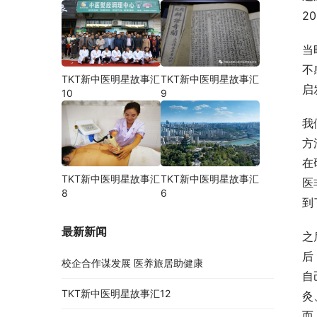
2
当
不
TKT新中医明星故事汇
TKT新中医明星故事汇
启
10
9
我
方
在
TKT新中医明星故事汇
TKT新中医明星故事汇
医
8
6
到
最新新闻
之
后
校企合作谋发展 医养旅居助健康
自
TKT新中医明星故事汇12
灸
而