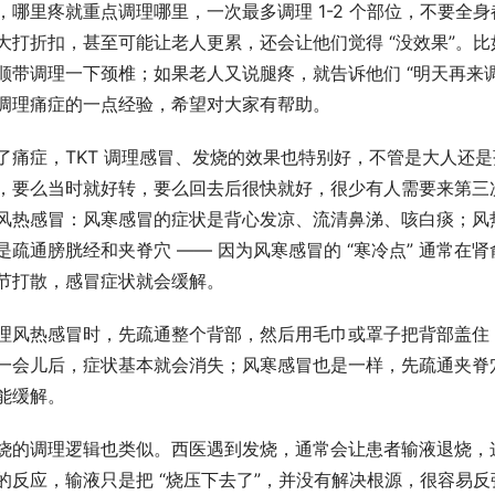
，哪里疼就重点调理哪里，一次最多调理 1-2 个部位，不要全
大打折扣，甚至可能让老人更累，还会让他们觉得 “没效果”。
顺带调理一下颈椎；如果老人又说腿疼，就告诉他们 “明天再来
调理痛症的一点经验，希望对大家有帮助。​
了痛症，TKT 调理感冒、发烧的效果也特别好，不管是大人还
，要么当时就好转，要么回去后很快就好，很少有人需要来第三
风热感冒：风寒感冒的症状是背心发凉、流清鼻涕、咳白痰；风热
是疏通膀胱经和夹脊穴 —— 因为风寒感冒的 “寒冷点” 通常
节打散，感冒症状就会缓解。​
理风热感冒时，先疏通整个背部，然后用毛巾或罩子把背部盖住，用 
一会儿后，症状基本就会消失；风寒感冒也是一样，先疏通夹脊穴
能缓解。​
烧的调理逻辑也类似。西医遇到发烧，通常会让患者输液退烧，这
的反应，输液只是把 “烧压下去了”，并没有解决根源，很容易