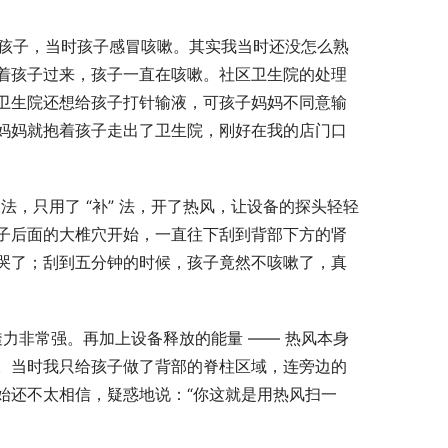
岁的孩子，当时孩子感冒咳嗽。其实我当时还没怎么熟
着孩子过来，孩子一直在咳嗽。社区卫生院的处理
卫生院还想给孩子打针输液，可孩子妈妈不同意输
妈妈就抱着孩子走出了卫生院，刚好在我的店门口
法，只用了 “补” 法，开了热风，让设备的探头轻轻
子后面的大椎穴开始，一直往下刮到背部下方的肾
哭了；刮到五分钟的时候，孩子竟然不咳嗽了，真
透力非常强。再加上设备释放的能量 —— 热风本身
。当时我只给孩子做了背部的脊柱区域，连旁边的
始还不太相信，疑惑地说：“你这就是用热风扫一