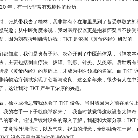
020 年，有一段非常有戏剧性的经历。​
时，张总带我去了桂林，我非常有幸在那里见到了备受尊敬的刘
感兴趣；从中医角度来说，我对医疗仪器更是抱着怀疑且不接受
发，因为刘教授明确告诉我：TKT 是依据《黄帝内经》研发的。​
们都知道，我们是炎黄子孙。炎帝开创了中医药体系，《神农本
法，主要包括刺血疗法、拔罐、刮痧、针灸、艾灸等。后世所有
研读《黄帝内经》的基础上，才成为中医领域的名家。而 TKT
非药物治疗领域实现了创新与改良。这么多年来，很少有人在中
了，这让我对 TKT 产生了浓厚的兴趣。​
后，徐亚成徐总带我体验了 TKT 设备。当时我因为之前在单
，我的右手一下子就能举起来了，我当时就觉得这款设备太神奇了
己的事业。通过后续对设备的深入了解，我想和大家分享：TKT
、艾灸等外调理法，以及气功、祝由的理念，全部融合在一起。正
 TKT 设备正是中医与时俱进的体现。​