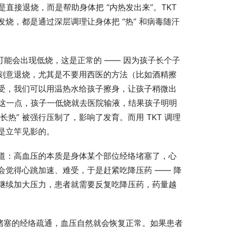
直接退烧，而是帮助身体把 “内热发出来”。TKT 
烧，都是通过深层调理让身体把 “热” 和病毒随汗
可能会出现低烧，这是正常的 —— 因为孩子长个子
刻意退烧，尤其是不要用西医的方法（比如酒精擦
受，我们可以用温热水给孩子擦身，让孩子稍微出
道这一点，孩子一低烧就去医院输液，结果孩子明明
热” 被强行压制了，影响了发育。而用 TKT 调理
立竿见影的。​
道：高血压的本质是身体某个部位经络堵塞了，心
觉得心跳加速、难受，于是赶紧吃降压药 —— 降
继续加大压力，患者就需要反复吃降压药，药量越
堵塞的经络疏通，血压自然就会恢复正常。如果患者