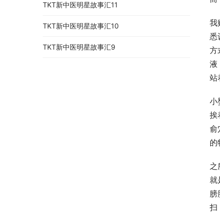
TKT新中医明星故事汇11
我
TKT新中医明星故事汇10
悉
TKT新中医明星故事汇9
方
液
站
小
挨
俞
的
之
就
膀
扫