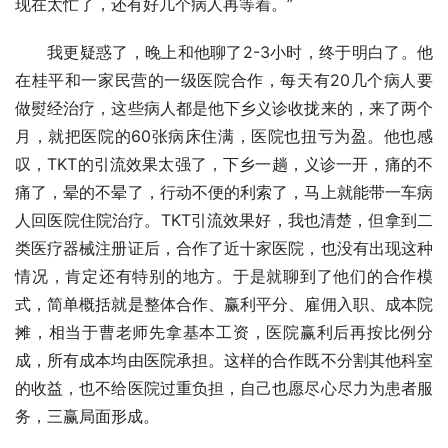
现在太忙了，还有好几个病人再等着。”
我更疑惑了，晚上和他聊了2-3小时，终于明白了。他
在桂平和一家民营的一级医院合作，每天有20几个病人要
做熨经治疗，这些病人都是他下乡义诊收拢来的，来了两个
月，就把医院的60张病床住满，医院也扭亏为盈。他也感
叹，TKT的引流效果太强了，下乡一趟，义诊一开，痛的不
痛了，晕的不晕了，行动不便的利索了，马上就能带一车病
人回医院住院治疗。TKT引流效果好，我也清楚，但拿到二
类医疗器械注册证后，合作了近十家医院，也没有出现这种
情况，肯定还有特别的地方。于是就聊到了他们的合作模
式，简单概括就是整体合作、赢利平分、雇佣入职、成本院
摊，相当于曹老师先拿基本工资，医院赢利后再按比例分
成，所有成本均由医院承担。这样的合作既不分割其他科室
的收益，也不给医院过重负担，自己也愿尽心尽力为患者服
务，三赢局面形成。