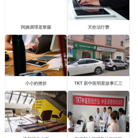
阿姨调理老寒腿
天价治疗费
小小的挫折
TKT 新中医明星故事汇三