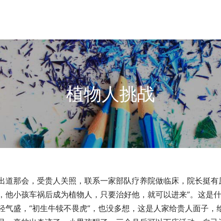
植物人挑战
出道那会，受贵人关照，联系一家部队疗养院做临床，院长挺有原
，他小孩车祸后成为植物人，只要治好他，就可以进来”。这是
轻气盛，“初生牛犊不畏虎”，也没多想，这是人家给贵人面子，