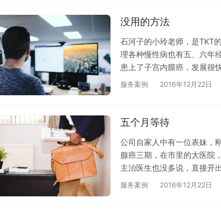
能开车、跑步、聊天、喝酒
如果加上TKT熨经疗法，那
没用的方法
惜的…
石河子的小玲老师，是TKT
理各种慢性病也有五、六年
患上了子宫内膜癌，发展很
又鼓起来，她也想办法给她
服务案例
2016年12月22日
话，觉得她姐状态还好，但
险，我让她姐赶紧过来，虽
生，不想放弃。3月初她们
五个月等待
天怎么判…
公司自家人中有一位表妹，
腺癌三期，在市里的大医院
主治医生也没多说，直接开
生说了，那就做吧，表妹的
服务案例
2016年12月22日
说啊，要不就别治了吧”，
气，一句话怼过去“你想让我
家人去看望她，和她说了熨