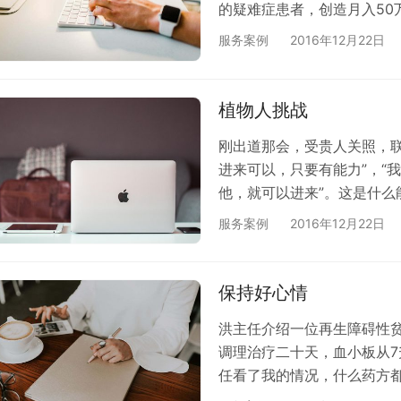
的疑难症患者，创造月入50
这，在全军引起了轰动，医
服务案例
2016年12月22日
中校军衔。当年的我，意气风
阻挡我们的成功”，自然不愿
想到，还是体验到了“必先苦
植物人挑战
…
刚出道那会，受贵人关照，
进来可以，只要有能力”，“
他，就可以进来”。这是什
轻气盛，“初生牛犊不畏虎”
服务案例
2016年12月22日
呢。“那就试试”，满怀信心
月后可以下床活动，自己进食
调理的第一例植物人，也是
保持好心情
不…
洪主任介绍一位再生障碍性
调理治疗二十天，血小板从7
任看了我的情况，什么药方都
那会，是我这几年最高兴的