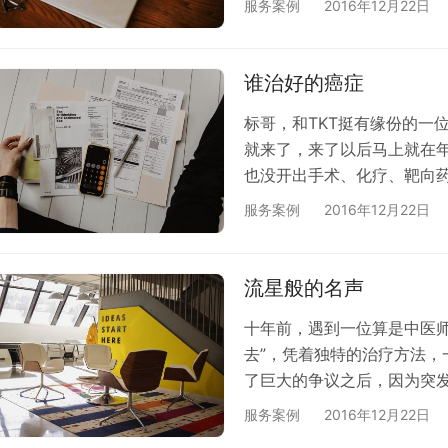
服务案例
2016年12月22日
来”。 是啊，看不到希望的
心脏，在面临生死的时候还
郁，因为总会有过不去的槛
谁治好的癌症
会…
标哥，和TKT挺有缘份的一
就来了，来了以后马上就在
也没开出手术、化疗、靶向
月后看情况再做手术治疗，
服务案例
2016年12月22日
后，到桂林最强的三甲医院
医生。就问医生“现在能做手
腺癌啊”，“谁说你有癌症的
流星般的名声
十年前，遇到一位算是中医师
去”，凭着独特的治疗方法
了巨大的争议之后，因为突
们正好也在北京，TKT在京
服务案例
2016年12月22日
由于病情不是太严重，接手