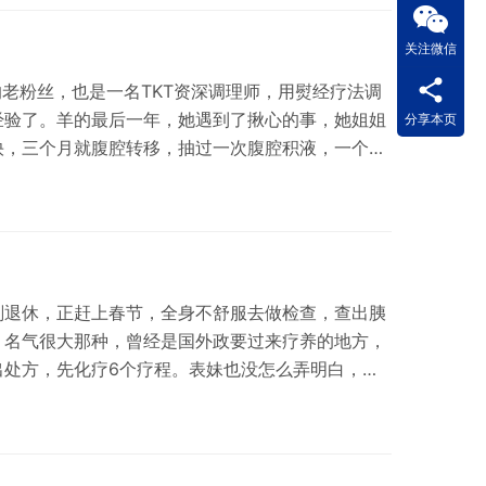
，和正常人一样了，然后他就聊到了他的饮食疗法，
就无懈可击，真正成功了。 能感觉到，他是真的挺可
关注微信
的老粉丝，也是一名TKT资深调理师，用熨经疗法调
经验了。羊的最后一年，她遇到了揪心的事，她姐姐
分享本页
快，三个月就腹腔转移，抽过一次腹腔积液，一个月
调理，积液一直消不掉。2月底的时候，给我打电
我知道腹腔积液是个大问题，脏腑都泡在水里，很凶
然我也担着风险，但顾不了这么多，毕竟是自己的学
来了，我也是一边给姐姐调理，一边指导小玲老师每
刚退休，正赶上春节，全身不舒服去做检查，查出胰
，名气很大那种，曾经是国外政要过来疗养的地方，
出处方，先化疗6个疗程。表妹也没怎么弄明白，医
兄弟里有个明白点的，就很委婉的对她说“这个病难
意思就是治也治不好，最终人财两空，表妹当时很硬
死啊”，那就治吧，先做了一个疗程化疗。我那个自
经疗法的事，让她来看看。隔天来了，这种病很凶