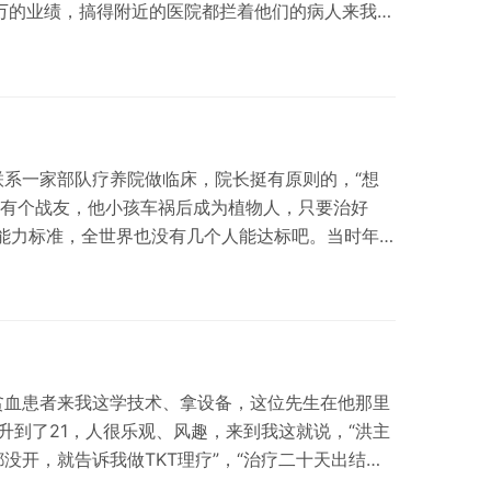
万的业绩，搞得附近的医院都拦着他们的病人来我们
院给我们单独成立了治疗中心，还准备特招入伍，授
发，“天将降大任于斯人也”，豪言“现在没有什么能
意被束缚在部队内，总想着开拓更广阔的天地。 没
其心智、劳其筋骨、饿其体肤、空乏其身”的考验，
联系一家部队疗养院做临床，院长挺有原则的，“想
我有个战友，他小孩车祸后成为植物人，只要治好
么能力标准，全世界也没有几个人能达标吧。当时年
，也没多想，这是人家给贵人面子，给我们找台阶
的调理了一个月，真的出奇迹了，小男孩醒了，三个
，小孩的父母非常高兴“总算是个人了”。 这是TKT
最后一例，如果没有这次挑战，可能到现在，我们也
贫血患者来我这学技术、拿设备，这位先生在他那里
升到了21，人很乐观、风趣，来到我这就说，“洪主
没开，就告诉我做TKT理疗”，“治疗二十天出结果
时候，以前医生老叫我保持好心情，哪里高兴的起