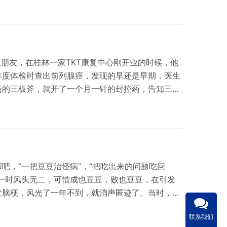
时候，是高兴不起来的，不是每个人都有一颗强大的
能坦然自若。人生为什么会有焦虑、悲伤、衰愁、抑
，绕不过的河，解决不了的问题。病痛更是每个人都
位朋友，在桂林一家TKT康复中心刚开业的时候，他
年度体检时查出前列腺癌，发现的早还是早期，医生
药的三板斧，就开了一个月一针的封控药，告知三个
然后在康复中心就针对癌症进行熨经调理。三个月
检查，标哥当时已经联系了区内做前列腺手术最好的
术了吗”，医生看着他很疑惑“做什么手术？”，“前列
，CT、血检都没看到癌症指标”，标哥也很实诚，…
吧，“一把豆豆治怪病”，“把吃出来的问题吃回
，一时风头无二，可惜成也豆豆，败也豆豆，在引发
发脑梗，风光了一年不到，就消声匿迹了。当时，我
圈还算有点知名度，医院出来后就找到我们做治疗，
联系我们
的也早，基本没耽误，调理了一个月，就基本康复，