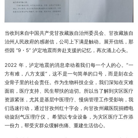
当收到来自中国共产党甘孜藏族自治州委员会、甘孜藏族自
治州人民政府的感谢信，公司上下满是触动。展开信纸，那
些因 “9・5” 泸定地震而奔赴支援的记忆，再次涌上心头。
2022 年，泸定地震的消息牵动着我们每一个人的心。“一
方有难，八方支援”，这不是一句简单的口号，而是刻在企
业骨子里的社会责任。作为生物科技企业，我们深知在灾难
面前，医疗支持、民生帮扶的迫切。所以当了解到灾区医疗
资源紧张，尤其是基层中医理疗、慢病管理工作受影响，我
们迅速行动，通过甘孜州红十字会，向甘孜州藏医院捐赠电
动旋刮气压理疗仪 。希望以专业设备，为灾区医疗工作添
一份力，帮受灾群众缓解伤痛、重建生活信心。