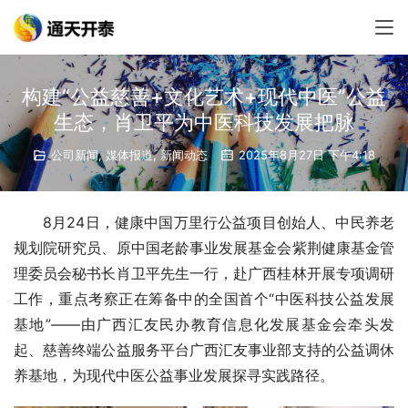
构建“公益慈善+文化艺术+现代中医”公益
生态，肖卫平为中医科技发展把脉
公司新闻
,
媒体报道
,
新闻动态
2025年8月27日 下午4:18
8月24日，健康中国万里行公益项目创始人、中民养老
规划院研究员、原中国老龄事业发展基金会紫荆健康基金管
理委员会秘书长肖卫平先生一行，赴广西桂林开展专项调研
工作，重点考察正在筹备中的全国首个“中医科技公益发展
基地”——由广西汇友民办教育信息化发展基金会牵头发
起、慈善终端公益服务平台广西汇友事业部支持的公益调休
养基地，为现代中医公益事业发展探寻实践路径。