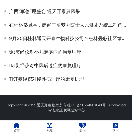
广西“军创”迎盛会 通天开泰展风采
在桂林恭城县，建起了俞梦孙院士人民健康系统工程首个示范基地
9月25日桂林通天开泰生物科技公司在桂林叠彩社区举行义诊爱心服务
tkt熨经仪对小儿麻痹症的康复理疗
tkt熨经仪对中风后遗症的康复理疗
TKT熨经仪对慢性病理疗的康复机理
Copyright © 2025 通天开泰 版权所有
桂ICP备2024040841号-3
Powered
by
杨振互联网服务中心
首页
产品
案例
平台